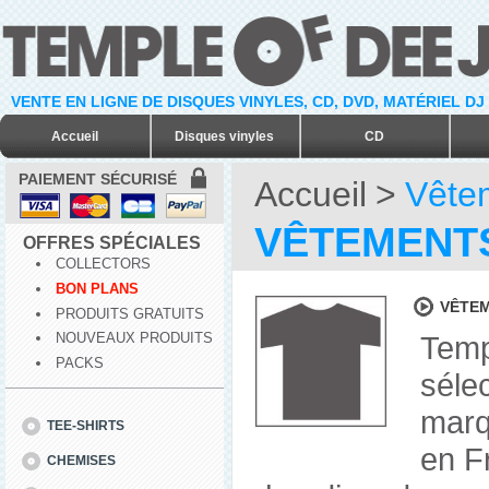
VENTE EN LIGNE DE DISQUES VINYLES, CD, DVD, MATÉRIEL DJ
Accueil
Disques vinyles
CD
PAIEMENT SÉCURISÉ
Accueil
>
Vête
VÊTEMENT
OFFRES SPÉCIALES
COLLECTORS
BON PLANS
VÊTEM
PRODUITS GRATUITS
Temp
NOUVEAUX PRODUITS
PACKS
séle
marq
TEE-SHIRTS
en F
CHEMISES