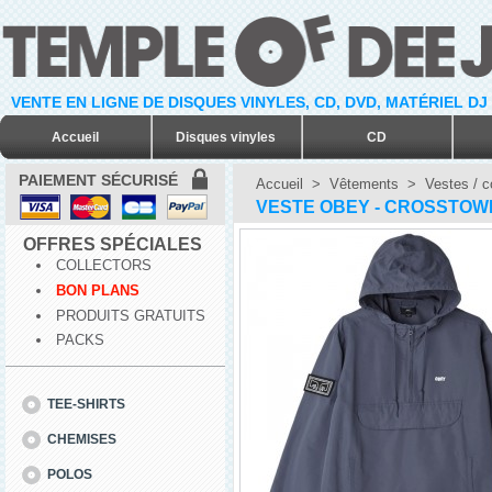
VENTE EN LIGNE DE DISQUES VINYLES, CD, DVD, MATÉRIEL DJ
Accueil
Disques vinyles
CD
PAIEMENT SÉCURISÉ
Accueil
>
Vêtements
>
Vestes / c
VESTE OBEY - CROSSTOWN
OFFRES SPÉCIALES
COLLECTORS
BON PLANS
PRODUITS GRATUITS
PACKS
TEE-SHIRTS
CHEMISES
POLOS