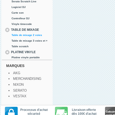
Serato Scratch Live
Logiciel DJ
Carte son
Controlleur DJ
Vinyle timecode
TABLE DE MIXAGE
Table de mixage 2 voies
Table de mixage 3 voies et +
Table scratch
PLATINE VINYLE
Platine vinyle portable
MARQUES
AKG
MERCHANDISING
NIXON
SERATO
VESTAX
Processus d'achat
Livraison offerte
sécurisé
dès 100€ d'achat