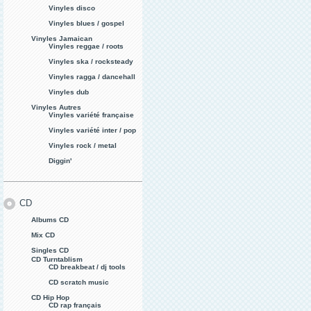
Vinyles disco
Vinyles blues / gospel
Vinyles Jamaican
Vinyles reggae / roots
Vinyles ska / rocksteady
Vinyles ragga / dancehall
Vinyles dub
Vinyles Autres
Vinyles variété française
Vinyles variété inter / pop
Vinyles rock / metal
Diggin'
CD
Albums CD
Mix CD
Singles CD
CD Turntablism
CD breakbeat / dj tools
CD scratch music
CD Hip Hop
CD rap français