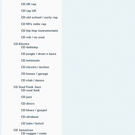
CD UK rap
CD rap US
CD old school / early rap
CD 90's indie rap
CD hip hop instrumentals
CD rnb / nu soul
CD Electro
CD dubstep
CD jungle / drum n bass
CD minimale
CD electro / techno
CD house / garage
CD club / dance
CD Soul Funk Jazz
CD soul funk
CD jazz
CD disco
CD blues / gospel
CD afrobeat
CD latin / brésil
CD Jamaïcan
CD reggae / roots