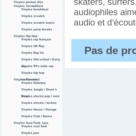
skaters, surfers
Vinyles picture disc
Vinyles Turntablism
audiophiles aim
Vinyles breakbeat
Vinyles scratch
audio et d'écout
Vinyles scratch music
Vinyles party breaks
Vinyles Hip Hop
Vinyles rap français
Vinyles UK Rap
Pas de pro
Vinyles Rap Us
Vinyles Old school / Early
rap
Vinyles 90's indie rap
Vinyles hip hop
Vinyles Electro
instrumental
Vinyles Dubstep
Vinyles Jungle / Drum n
Bass
Vinyles electro pop / rock
Vinyles electro / techno
Vinyles House / Garage
Vinyles Club / Dance
Vinyles Soul Funk Jazz
Vinyles soul funk
Vinyles jazz