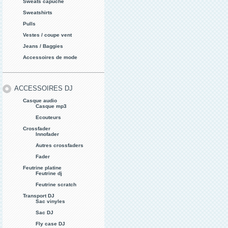
Sweats capuche
Sweatshirts
Pulls
Vestes / coupe vent
Jeans / Baggies
Accessoires de mode
ACCESSOIRES DJ
Casque audio
Casque mp3
Ecouteurs
Crossfader
Innofader
Autres crossfaders
Fader
Feutrine platine
Feutrine dj
Feutrine scratch
Transport DJ
Sac vinyles
Sac DJ
Fly case DJ