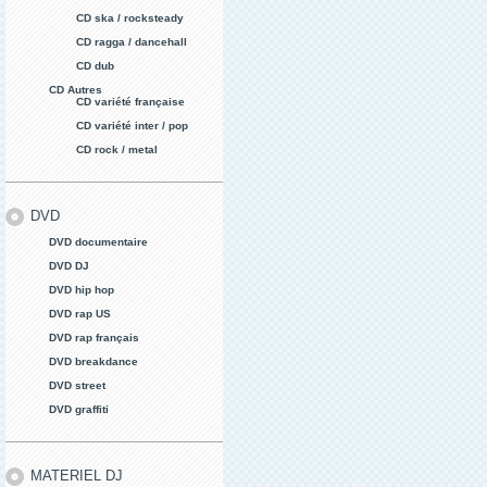
CD ska / rocksteady
CD ragga / dancehall
CD dub
CD Autres
CD variété française
CD variété inter / pop
CD rock / metal
DVD
DVD documentaire
DVD DJ
DVD hip hop
DVD rap US
DVD rap français
DVD breakdance
DVD street
DVD graffiti
MATERIEL DJ