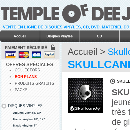
VENTE EN LIGNE DE DISQUES VINYLES, CD, DVD, MATÉRIEL DJ
Accueil
Disques vinyles
CD
PAIEMENT SÉCURISÉ
Accueil
>
Skul
SKULLCAN
OFFRES SPÉCIALES
COLLECTORS
BON PLANS
SKULL
PRODUITS GRATUITS
SKU
PACKS
jeun
DISQUES VINYLES
très
Albums vinyles, EP
de g
Maxis vinyles 10'', 12''
Maxis vinyles 7''