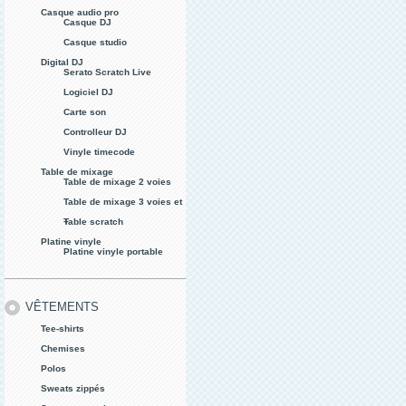
Casque audio pro
Casque DJ
Casque studio
Digital DJ
Serato Scratch Live
Logiciel DJ
Carte son
Controlleur DJ
Vinyle timecode
Table de mixage
Table de mixage 2 voies
Table de mixage 3 voies et
+
Table scratch
Platine vinyle
Platine vinyle portable
VÊTEMENTS
Tee-shirts
Chemises
Polos
Sweats zippés