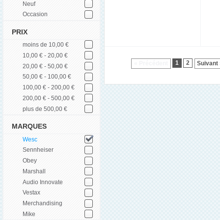
Neuf
Occasion
PRIX
moins de 10,00 €
10,00 € - 20,00 €
1
2
« Précédent
Suivant
20,00 € - 50,00 €
50,00 € - 100,00 €
100,00 € - 200,00 €
200,00 € - 500,00 €
plus de 500,00 €
MARQUES
Wesc
Sennheiser
Obey
Marshall
Audio Innovate
Vestax
Merchandising
Mike