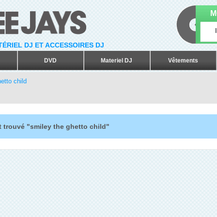
M
ATÉRIEL DJ ET ACCESSOIRES DJ
DVD
Materiel DJ
Vêtements
etto child
 trouvé "smiley the ghetto child"