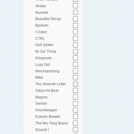
Vestax
Numark
Beautiful Decay
Bjorkvin
Cindez
CTRL
Golf Junkie
Its Our Thing
Kilogoods
Lazy Oaf
Merchandising
Mike
The Seventh Letter
Tokyo Art Beat
Magma
Gemini
Soundwagon
Eclectic Breaks
The Wu-Tang Brand
Dissizit !