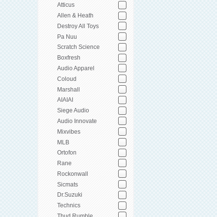
Atticus
Allen & Heath
Destroy All Toys
Pa Nuu
Scratch Science
Boxfresh
Audio Apparel
Coloud
Marshall
AIAIAI
Siege Audio
Audio Innovate
Mixvibes
MLB
Ortofon
Rane
Rockonwall
Sicmats
Dr.Suzuki
Technics
Thud Rumble