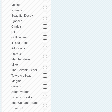
Vestax
Numark
Beautiful Decay
Bjorkvin
Cindez
CTRL
Golf Junkie
Its Our Thing
Kilogoods
Lazy Oaf
Merchandising
Mike
The Seventh Letter
Tokyo Art Beat
Magma
Gemini
Soundwagon
Eclectic Breaks
The Wu-Tang Brand
Dissizit !