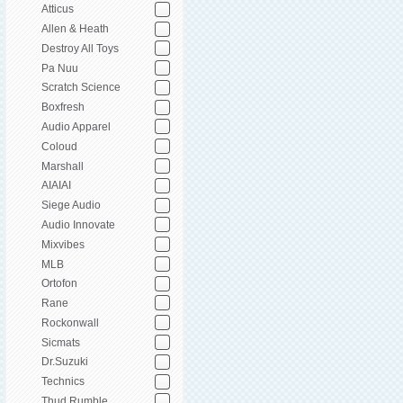
Atticus
Allen & Heath
Destroy All Toys
Pa Nuu
Scratch Science
Boxfresh
Audio Apparel
Coloud
Marshall
AIAIAI
Siege Audio
Audio Innovate
Mixvibes
MLB
Ortofon
Rane
Rockonwall
Sicmats
Dr.Suzuki
Technics
Thud Rumble