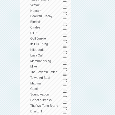
Vestax
Numark
Beautiful Decay
Bjorkvin
Cindez
CTRL
Golf Junkie
Its Our Thing
Kilogoods
Lazy Oaf
Merchandising
Mike
The Seventh Letter
Tokyo Art Beat
Magma
Gemini
Soundwagon
Eclectic Breaks
The Wu-Tang Brand
Dissizit !