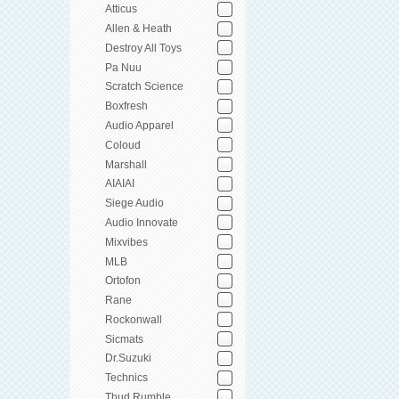
Atticus
Allen & Heath
Destroy All Toys
Pa Nuu
Scratch Science
Boxfresh
Audio Apparel
Coloud
Marshall
AIAIAI
Siege Audio
Audio Innovate
Mixvibes
MLB
Ortofon
Rane
Rockonwall
Sicmats
Dr.Suzuki
Technics
Thud Rumble