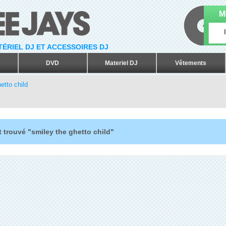
M
ATÉRIEL DJ ET ACCESSOIRES DJ
DVD
Materiel DJ
Vêtements
etto child
 trouvé "smiley the ghetto child"