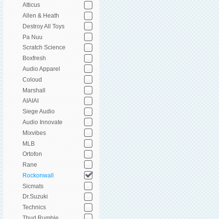
Atticus
Allen & Heath
Destroy All Toys
Pa Nuu
Scratch Science
Boxfresh
Audio Apparel
Coloud
Marshall
AIAIAI
Siege Audio
Audio Innovate
Mixvibes
MLB
Ortofon
Rane
Rockonwall
Sicmats
Dr.Suzuki
Technics
Thud Rumble