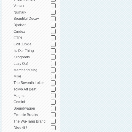
Vestax
Numark
Beautiful Decay
Bjorkvin
Cindez
CTRL
Golf Junkie
Its Our Thing
Kilogoods
Lazy Oaf
Merchandising
Mike
The Seventh Letter
Tokyo Art Beat
Magma
Gemini
Soundwagon
Eclectic Breaks
The Wu-Tang Brand
Dissizit !