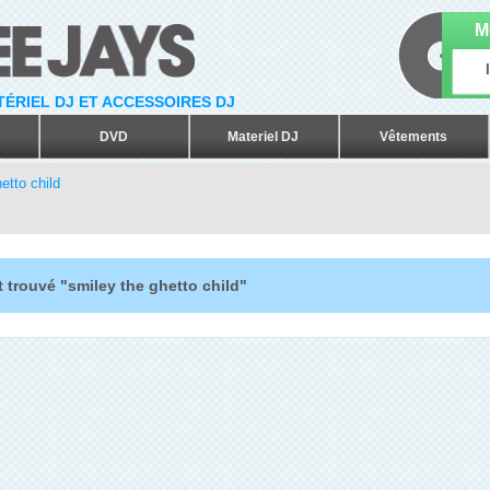
M
ATÉRIEL DJ ET ACCESSOIRES DJ
DVD
Materiel DJ
Vêtements
etto child
 trouvé "smiley the ghetto child"