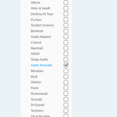
Atticus
Allen & Heath
Destroy All Toys
Pa Nuu
Scratch Science
Boxfresh
Audio Apparel
Coloud
Marshall
AIAIAI
Siege Audio
Audio Innovate
Mixvibes
MLB
Ortofon
Rane
Rockonwall
Sicmats
Dr.Suzuki
Technics
Thud Rumble