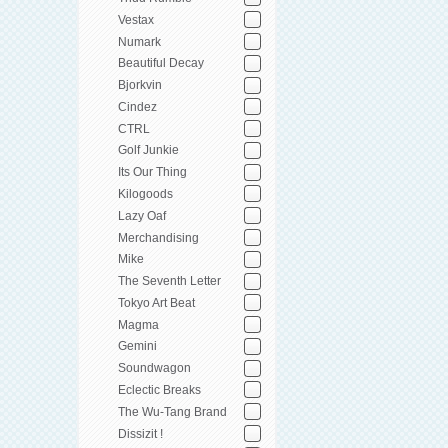
Vestax
Numark
Beautiful Decay
Bjorkvin
Cindez
CTRL
Golf Junkie
Its Our Thing
Kilogoods
Lazy Oaf
Merchandising
Mike
The Seventh Letter
Tokyo Art Beat
Magma
Gemini
Soundwagon
Eclectic Breaks
The Wu-Tang Brand
Dissizit !