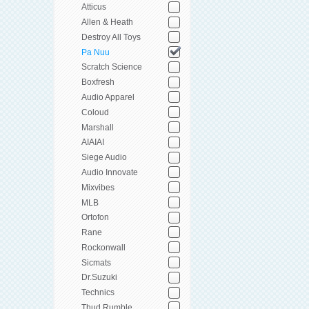
Atticus
Allen & Heath
Destroy All Toys
Pa Nuu
Scratch Science
Boxfresh
Audio Apparel
Coloud
Marshall
AIAIAI
Siege Audio
Audio Innovate
Mixvibes
MLB
Ortofon
Rane
Rockonwall
Sicmats
Dr.Suzuki
Technics
Thud Rumble