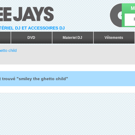
M
ATÉRIEL DJ ET ACCESSOIRES DJ
DVD
Materiel DJ
Vêtements
etto child
 trouvé "smiley the ghetto child"