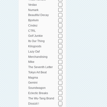
Vestax
Numark
Beautiful Decay
Bjorkvin
Cindez
CTRL
Golf Junkie
Its Our Thing
Kilogoods
Lazy Oaf
Merchandising
Mike
The Seventh Letter
Tokyo Art Beat
Magma
Gemini
Soundwagon
Eclectic Breaks
The Wu-Tang Brand
Dissizit !