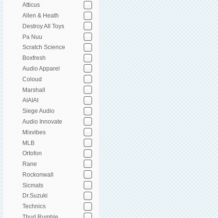
Atticus
Allen & Heath
Destroy All Toys
Pa Nuu
Scratch Science
Boxfresh
Audio Apparel
Coloud
Marshall
AIAIAI
Siege Audio
Audio Innovate
Mixvibes
MLB
Ortofon
Rane
Rockonwall
Sicmats
Dr.Suzuki
Technics
Thud Rumble