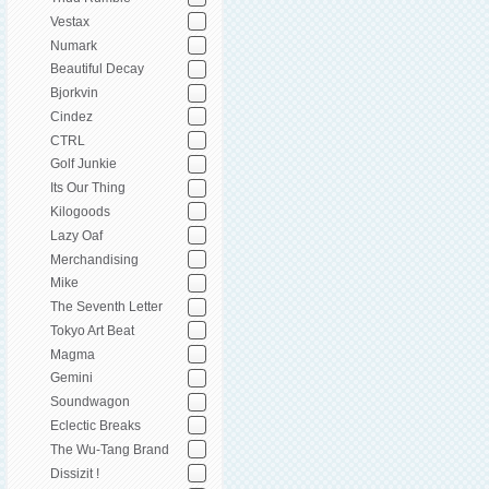
Vestax
Numark
Beautiful Decay
Bjorkvin
Cindez
CTRL
Golf Junkie
Its Our Thing
Kilogoods
Lazy Oaf
Merchandising
Mike
The Seventh Letter
Tokyo Art Beat
Magma
Gemini
Soundwagon
Eclectic Breaks
The Wu-Tang Brand
Dissizit !