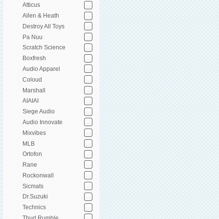
Atticus
Allen & Heath
Destroy All Toys
Pa Nuu
Scratch Science
Boxfresh
Audio Apparel
Coloud
Marshall
AIAIAI
Siege Audio
Audio Innovate
Mixvibes
MLB
Ortofon
Rane
Rockonwall
Sicmats
Dr.Suzuki
Technics
Thud Rumble