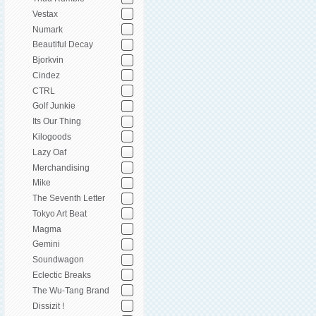
Vestax
Numark
Beautiful Decay
Bjorkvin
Cindez
CTRL
Golf Junkie
Its Our Thing
Kilogoods
Lazy Oaf
Merchandising
Mike
The Seventh Letter
Tokyo Art Beat
Magma
Gemini
Soundwagon
Eclectic Breaks
The Wu-Tang Brand
Dissizit !