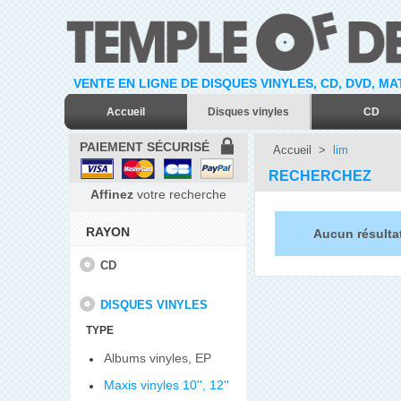
VENTE EN LIGNE DE DISQUES VINYLES, CD, DVD, M
Accueil
Disques vinyles
CD
PAIEMENT SÉCURISÉ
Accueil
>
lim
RECHERCHEZ
Affinez
votre recherche
RAYON
Aucun résultat
CD
DISQUES VINYLES
TYPE
Albums vinyles, EP
Maxis vinyles 10'', 12''