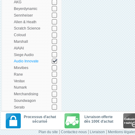
AKG
Beyerdynamic
Sennheiser
Allen & Heath
Scratch Science
Coloud
Marshall
AIAIAI
Siege Audio
Audio Innovate
Mixvibes
Rane
Vestax
Numark
Merchandising
Soundwagon
Serato
Processus d'achat
Livraison offerte
sécurisé
dès 100€ d'achat
Plan du site
Contactez-nous
Livraison
Mentions légale