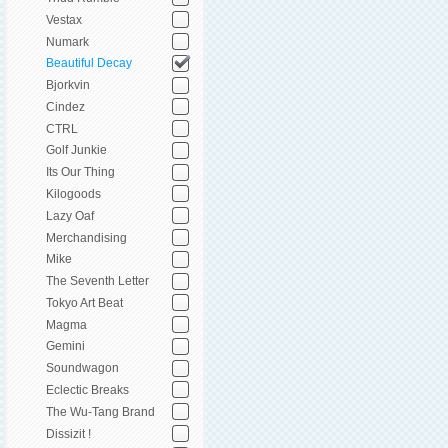
Vestax
Numark
Beautiful Decay
Bjorkvin
Cindez
CTRL
Golf Junkie
Its Our Thing
Kilogoods
Lazy Oaf
Merchandising
Mike
The Seventh Letter
Tokyo Art Beat
Magma
Gemini
Soundwagon
Eclectic Breaks
The Wu-Tang Brand
Dissizit !