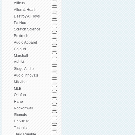
Atticus
Allen & Heath
Destroy All Toys
Pa Nuu
Scratch Science
Boxfresh
Audio Apparel
Coloud
Marshall
AIAIAI
Siege Audio
Audio Innovate
Mixvibes
MLB
Ortofon
Rane
Rockonwall
Sicmats
Dr.Suzuki
Technics
Thud Rumble