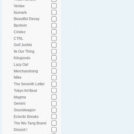
Vestax
Numark
Beautiful Decay
Bjorkvin
Cindez
CTRL
Golf Junkie
Its Our Thing
Kilogoods
Lazy Oaf
Merchandising
Mike
The Seventh Letter
Tokyo Art Beat
Magma
Gemini
Soundwagon
Eclectic Breaks
The Wu-Tang Brand
Dissizit !