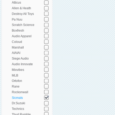
Atticus
Allen & Heath
Destroy All Toys
Pa Nuu
Scratch Science
Boxfresh
Audio Apparel
Coloud
Marshall
AIAIAI
Siege Audio
Audio Innovate
Mixvibes
MLB
Ortofon
Rane
Rockonwall
Sicmats
Dr.Suzuki
Technics
Thud Rumble