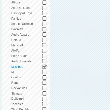
Atticus
Allen & Heath
Destroy All Toys
Pa Nuu
Scratch Science
Boxfresh
Audio Apparel
Coloud
Marshall
AIAIAI
Siege Audio
Audio Innovate
Mixvibes
MLB
Ortofon
Rane
Rockonwall
Sicmats
Dr.Suzuki
Technics
Thud Rumble