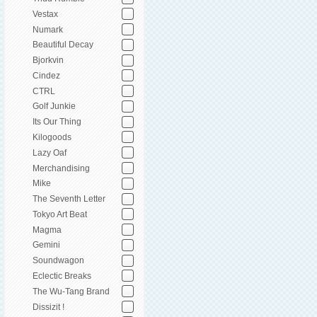
Vestax
Numark
Beautiful Decay
Bjorkvin
Cindez
CTRL
Golf Junkie
Its Our Thing
Kilogoods
Lazy Oaf
Merchandising
Mike
The Seventh Letter
Tokyo Art Beat
Magma
Gemini
Soundwagon
Eclectic Breaks
The Wu-Tang Brand
Dissizit !