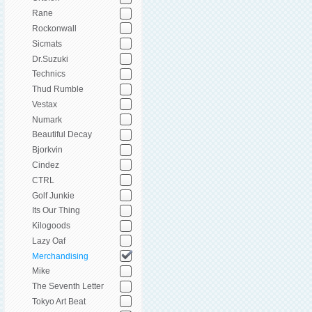
Rane
Rockonwall
Sicmats
Dr.Suzuki
Technics
Thud Rumble
Vestax
Numark
Beautiful Decay
Bjorkvin
Cindez
CTRL
Golf Junkie
Its Our Thing
Kilogoods
Lazy Oaf
Merchandising
Mike
The Seventh Letter
Tokyo Art Beat