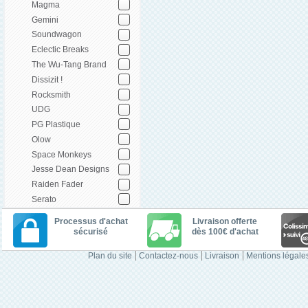
Magma
Gemini
Soundwagon
Eclectic Breaks
The Wu-Tang Brand
Dissizit !
Rocksmith
UDG
PG Plastique
Olow
Space Monkeys
Jesse Dean Designs
Raiden Fader
Serato
Processus d'achat
Livraison offerte
sécurisé
dès 100€ d'achat
Plan du site
Contactez-nous
Livraison
Mentions légale