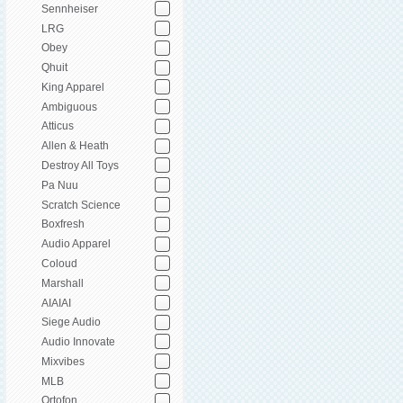
Sennheiser
LRG
Obey
Qhuit
King Apparel
Ambiguous
Atticus
Allen & Heath
Destroy All Toys
Pa Nuu
Scratch Science
Boxfresh
Audio Apparel
Coloud
Marshall
AIAIAI
Siege Audio
Audio Innovate
Mixvibes
MLB
Ortofon