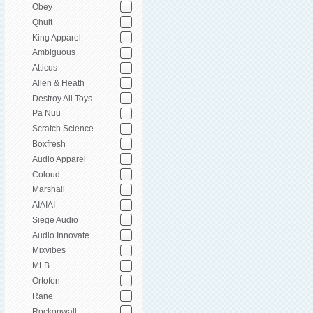
Obey
Qhuit
King Apparel
Ambiguous
Atticus
Allen & Heath
Destroy All Toys
Pa Nuu
Scratch Science
Boxfresh
Audio Apparel
Coloud
Marshall
AIAIAI
Siege Audio
Audio Innovate
Mixvibes
MLB
Ortofon
Rane
Rockonwall