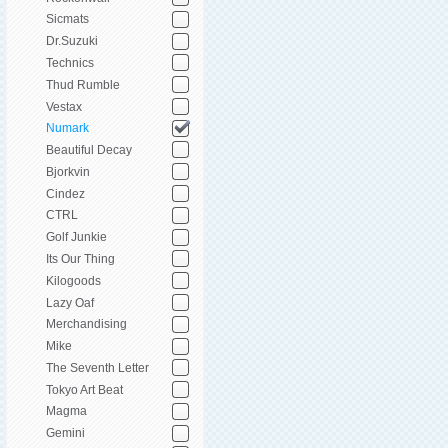
Sicmats
Dr.Suzuki
Technics
Thud Rumble
Vestax
Numark
Beautiful Decay
Bjorkvin
Cindez
CTRL
Golf Junkie
Its Our Thing
Kilogoods
Lazy Oaf
Merchandising
Mike
The Seventh Letter
Tokyo Art Beat
Magma
Gemini