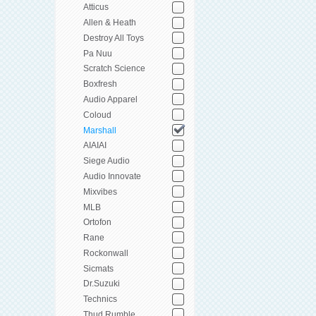
Atticus
Allen & Heath
Destroy All Toys
Pa Nuu
Scratch Science
Boxfresh
Audio Apparel
Coloud
Marshall
AIAIAI
Siege Audio
Audio Innovate
Mixvibes
MLB
Ortofon
Rane
Rockonwall
Sicmats
Dr.Suzuki
Technics
Thud Rumble