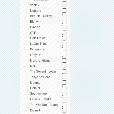
Vestax
Numark
Beautiful Decay
Bjorkvin
Cindez
CTRL
Golf Junkie
Its Our Thing
Kilogoods
Lazy Oaf
Merchandising
Mike
The Seventh Letter
Tokyo Art Beat
Magma
Gemini
Soundwagon
Eclectic Breaks
The Wu-Tang Brand
Dissizit !