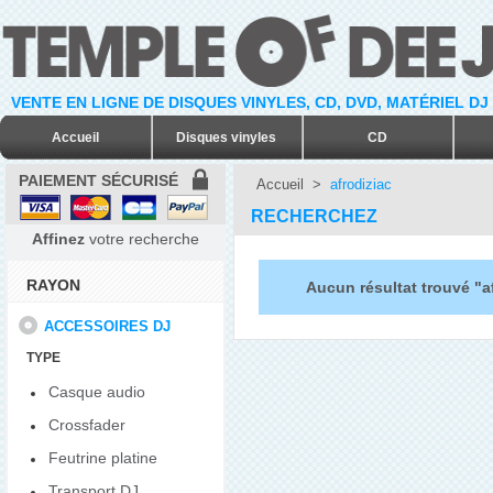
VENTE EN LIGNE DE DISQUES VINYLES, CD, DVD, MATÉRIEL DJ
Accueil
Disques vinyles
CD
PAIEMENT SÉCURISÉ
Accueil
>
afrodiziac
RECHERCHEZ
Affinez
votre recherche
RAYON
Aucun résultat trouvé "a
ACCESSOIRES DJ
TYPE
Casque audio
Crossfader
Feutrine platine
Transport DJ