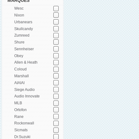
MARQUES
Wesc
Nixon
Urbanears
Skullcandy
Zumreed
Shure
Sennheiser
Obey
Allen & Heath
Coloud
Marshall
AIAIAI
Siege Audio
Audio Innovate
MLB
Ortofon
Rane
Rockonwall
Sicmats
Dr.Suzuki