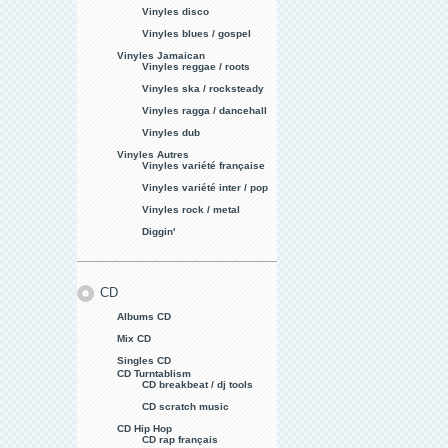
Vinyles disco
Vinyles blues / gospel
Vinyles Jamaican
Vinyles reggae / roots
Vinyles ska / rocksteady
Vinyles ragga / dancehall
Vinyles dub
Vinyles Autres
Vinyles variété française
Vinyles variété inter / pop
Vinyles rock / metal
Diggin'
CD
Albums CD
Mix CD
Singles CD
CD Turntablism
CD breakbeat / dj tools
CD scratch music
CD Hip Hop
CD rap français