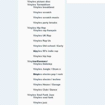
Vinyles picture disc
Vinyles Turntablism
Vinyles breakbeat
Vinyles scratch
Vinyles scratch music
Vinyles party breaks
Vinyles Hip Hop
Vinyles rap français
Vinyles UK Rap
Vinyles Rap Us
Vinyles Old school / Early
rap
Vinyles 90's indie rap
Vinyles hip hop
Vinyles Electro
instrumental
Vinyles Dubstep
Vinyles Jungle / Drum n
Bass
Vinyles electro pop / rock
Vinyles electro / techno
Vinyles House / Garage
Vinyles Club / Dance
Vinyles Soul Funk Jazz
Vinyles soul funk
Vinyles jazz