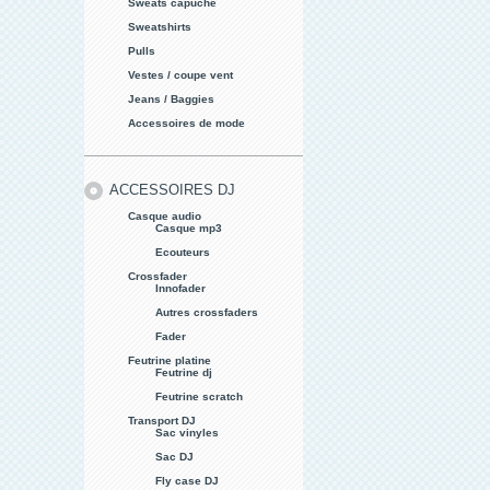
Sweats capuche
Sweatshirts
Pulls
Vestes / coupe vent
Jeans / Baggies
Accessoires de mode
ACCESSOIRES DJ
Casque audio
Casque mp3
Ecouteurs
Crossfader
Innofader
Autres crossfaders
Fader
Feutrine platine
Feutrine dj
Feutrine scratch
Transport DJ
Sac vinyles
Sac DJ
Fly case DJ