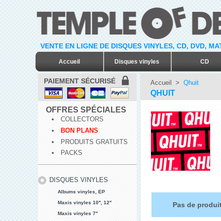
VENTE EN LIGNE DE DISQUES VINYLES, CD, DVD, M
Accueil
Disques vinyles
CD
PAIEMENT SÉCURISÉ
Accueil
>
Qhuit
QHUIT
OFFRES SPÉCIALES
COLLECTORS
BON PLANS
PRODUITS GRATUITS
PACKS
DISQUES VINYLES
Albums vinyles, EP
Maxis vinyles 10'', 12''
Pas de produit
Maxis vinyles 7''