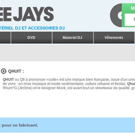
M
ATÉRIEL DJ ET ACCESSOIRES DJ
DVD
Materiel DJ
Vêtements
QHUIT :
QHUIT
ou Q8 à prononcer «cuite» est une marque bien française, issue d'un univ
de vivre : on mixe musique et mode vestimentaire, culture urbaine et fiestas.
Qhui
Rhum*G (Jérôme) et le designer Mook, est avant tout un streetwear de qualité, gr
 pour ce fabricant.