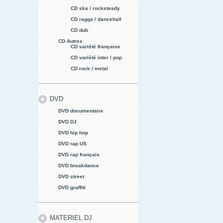
CD ska / rocksteady
CD ragga / dancehall
CD dub
CD Autres
CD variété française
CD variété inter / pop
CD rock / metal
DVD
DVD documentaire
DVD DJ
DVD hip hop
DVD rap US
DVD rap français
DVD breakdance
DVD street
DVD graffiti
MATERIEL DJ