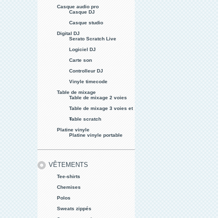
Casque audio pro
Casque DJ
Casque studio
Digital DJ
Serato Scratch Live
Logiciel DJ
Carte son
Controlleur DJ
Vinyle timecode
Table de mixage
Table de mixage 2 voies
Table de mixage 3 voies et
+
Table scratch
Platine vinyle
Platine vinyle portable
VÊTEMENTS
Tee-shirts
Chemises
Polos
Sweats zippés