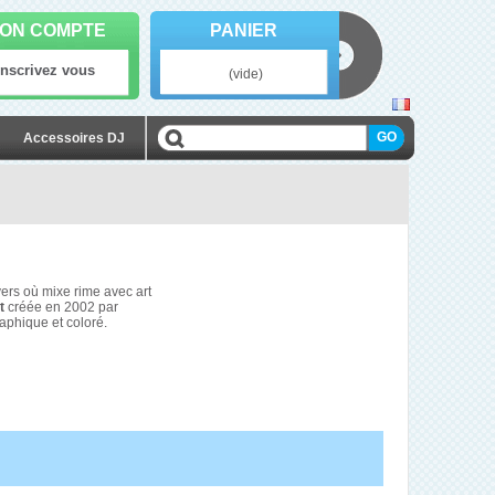
ON COMPTE
PANIER
Inscrivez vous
(vide)
Accessoires DJ
ers où mixe rime avec art
t
créée en 2002 par
aphique et coloré.