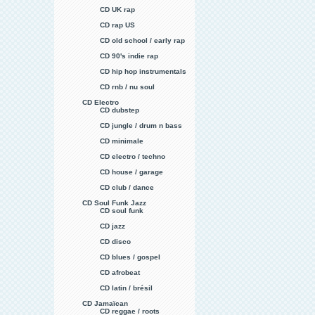
CD UK rap
CD rap US
CD old school / early rap
CD 90's indie rap
CD hip hop instrumentals
CD rnb / nu soul
CD Electro
CD dubstep
CD jungle / drum n bass
CD minimale
CD electro / techno
CD house / garage
CD club / dance
CD Soul Funk Jazz
CD soul funk
CD jazz
CD disco
CD blues / gospel
CD afrobeat
CD latin / brésil
CD Jamaïcan
CD reggae / roots