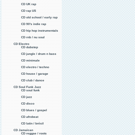
CD UK rap
CD rap US
CD old school / early rap
CD 90's indie rap
CD hip hop instrumentals
CD rnb / nu soul
CD Electro
CD dubstep
CD jungle / drum n bass
CD minimale
CD electro / techno
CD house / garage
CD club / dance
CD Soul Funk Jazz
CD soul funk
CD jazz
CD disco
CD blues / gospel
CD afrobeat
CD latin / brésil
CD Jamaïcan
CD reggae / roots