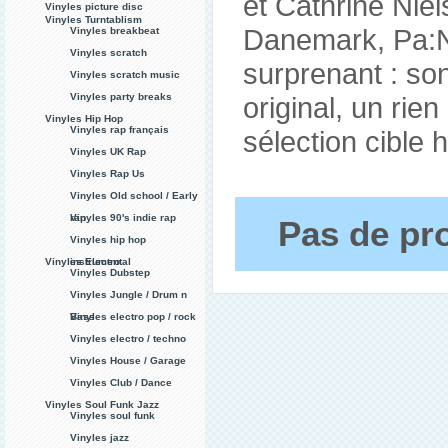
et Cathrine Niel
Vinyles picture disc
Vinyles Turntablism
Danemark, Pa:Nu
Vinyles breakbeat
Vinyles scratch
surprenant : so
Vinyles scratch music
Vinyles party breaks
original, un rien
Vinyles Hip Hop
Vinyles rap français
sélection cibl
Vinyles UK Rap
Vinyles Rap Us
Vinyles Old school / Early
rap
Vinyles 90's indie rap
Pas de pro
Vinyles hip hop
Vinyles Electro
instrumental
Vinyles Dubstep
Vinyles Jungle / Drum n
Bass
Vinyles electro pop / rock
Vinyles electro / techno
Vinyles House / Garage
Vinyles Club / Dance
Vinyles Soul Funk Jazz
Vinyles soul funk
Vinyles jazz