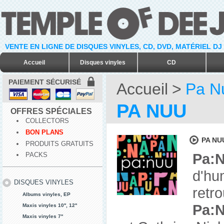
VENTE EN LIGNE DE DISQUES VINYLES, CD, DVD, MATÉRIEL DJ
Accueil
Disques vinyles
CD
PAIEMENT SÉCURISÉ
Accueil
>
Pa N
PA NUU
OFFRES SPÉCIALES
COLLECTORS
BON PLANS
PA NUU
PRODUITS GRATUITS
Pa:
PACKS
d'hu
DISQUES VINYLES
retr
Albums vinyles, EP
Pa:
Maxis vinyles 10'', 12''
Maxis vinyles 7''