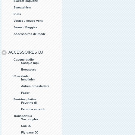
Sweats capuche
Sweatshirts
Pulls
Vestes / coupe vent
Jeans / Baggies
Accessoires de mode
ACCESSOIRES DJ
Casque audio
Casque mp3
Ecouteurs
Crossfader
Innofader
Autres crossfaders
Fader
Feutrine platine
Feutrine dj
Feutrine scratch
Transport DJ
Sac vinyles
Sac DJ
Fly case DJ