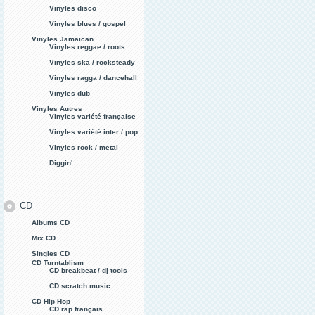
Vinyles disco
Vinyles blues / gospel
Vinyles Jamaican
Vinyles reggae / roots
Vinyles ska / rocksteady
Vinyles ragga / dancehall
Vinyles dub
Vinyles Autres
Vinyles variété française
Vinyles variété inter / pop
Vinyles rock / metal
Diggin'
CD
Albums CD
Mix CD
Singles CD
CD Turntablism
CD breakbeat / dj tools
CD scratch music
CD Hip Hop
CD rap français