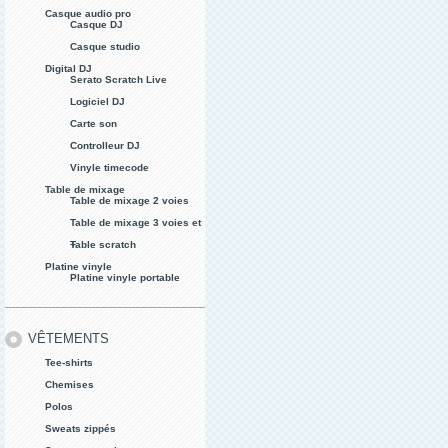
Casque audio pro
Casque DJ
Casque studio
Digital DJ
Serato Scratch Live
Logiciel DJ
Carte son
Controlleur DJ
Vinyle timecode
Table de mixage
Table de mixage 2 voies
Table de mixage 3 voies et
+
Table scratch
Platine vinyle
Platine vinyle portable
VÊTEMENTS
Tee-shirts
Chemises
Polos
Sweats zippés