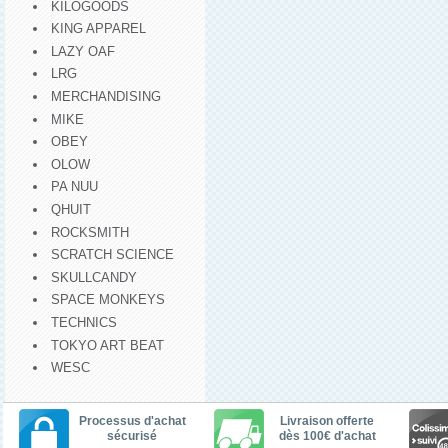
KILOGOODS
KING APPAREL
LAZY OAF
LRG
MERCHANDISING
MIKE
OBEY
OLOW
PA NUU
QHUIT
ROCKSMITH
SCRATCH SCIENCE
SKULLCANDY
SPACE MONKEYS
TECHNICS
TOKYO ART BEAT
WESC
Processus d'achat
Livraison offerte
sécurisé
dès 100€ d'achat