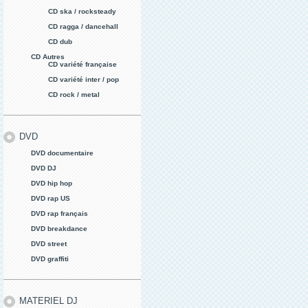
CD ska / rocksteady
CD ragga / dancehall
CD dub
CD Autres
CD variété française
CD variété inter / pop
CD rock / metal
DVD
DVD documentaire
DVD DJ
DVD hip hop
DVD rap US
DVD rap français
DVD breakdance
DVD street
DVD graffiti
MATERIEL DJ