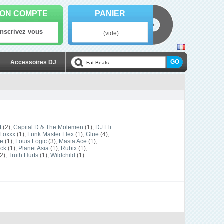
ON COMPTE
PANIER
Inscrivez vous
(vide)
Accessoires DJ
t
(2),
Capital D & The Molemen
(1),
DJ Eli
 Foxxx
(1),
Funk Master Flex
(1),
Glue
(4),
se
(1),
Louis Logic
(3),
Masta Ace
(1),
ock
(1),
Planet Asia
(1),
Rubix
(1),
2),
Truth Hurts
(1),
Wildchild
(1)