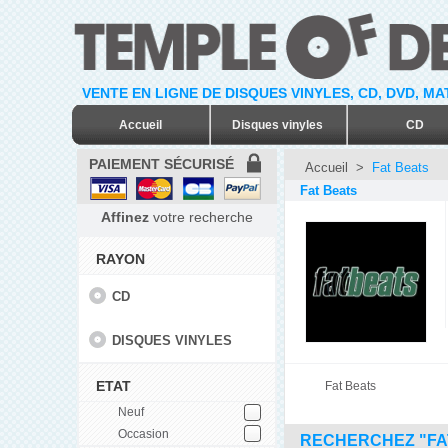
VENTE EN LIGNE DE DISQUES VINYLES, CD, DVD, M
Accueil
Disques vinyles
CD
PAIEMENT SÉCURISÉ
Accueil
>
Fat Beats
Fat Beats
Affinez
votre recherche
RAYON
CD
DISQUES VINYLES
ETAT
Fat Beats
Neuf
Occasion
RECHERCHEZ "FA