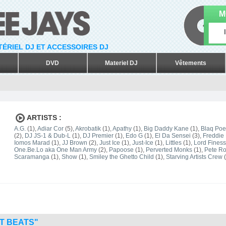
M
ATÉRIEL DJ ET ACCESSOIRES DJ
DVD
Materiel DJ
Vêtements
ARTISTS :
A.G.
(1),
Adiar Cor
(5),
Akrobatik
(1),
Apathy
(1),
Big Daddy Kane
(1),
Blaq Poe
(2),
DJ JS-1 & Dub-L
(1),
DJ Premier
(1),
Edo G
(1),
El Da Sensei
(3),
Freddie
Iomos Marad
(1),
JJ Brown
(2),
Just Ice
(1),
Just-Ice
(1),
Littles
(1),
Lord Fines
One.Be.Lo aka One Man Army
(2),
Papoose
(1),
Perverted Monks
(1),
Pete R
Scaramanga
(1),
Show
(1),
Smiley the Ghetto Child
(1),
Starving Artists Crew
(
T BEATS"