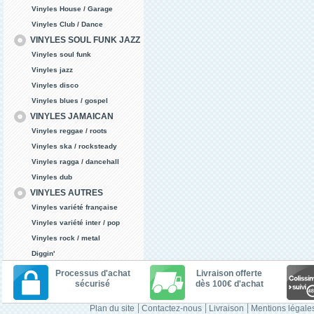
Vinyles House / Garage
Vinyles Club / Dance
VINYLES SOUL FUNK JAZZ
Vinyles soul funk
Vinyles jazz
Vinyles disco
Vinyles blues / gospel
VINYLES JAMAICAN
Vinyles reggae / roots
Vinyles ska / rocksteady
Vinyles ragga / dancehall
Vinyles dub
VINYLES AUTRES
Vinyles variété française
Vinyles variété inter / pop
Vinyles rock / metal
Diggin'
Processus d'achat
Livraison offerte
sécurisé
dès 100€ d'achat
Plan du site
Contactez-nous
Livraison
Mentions légale