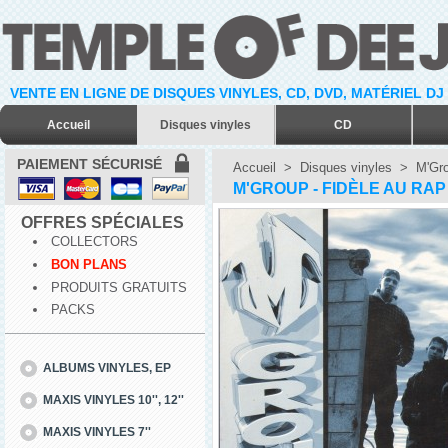
VENTE EN LIGNE DE DISQUES VINYLES, CD, DVD, MATÉRIEL DJ
Accueil
Disques vinyles
CD
PAIEMENT SÉCURISÉ
Accueil
>
Disques vinyles
>
M'Gro
M'GROUP - FIDÈLE AU RAP -
OFFRES SPÉCIALES
COLLECTORS
BON PLANS
PRODUITS GRATUITS
PACKS
ALBUMS VINYLES, EP
MAXIS VINYLES 10'', 12''
MAXIS VINYLES 7''