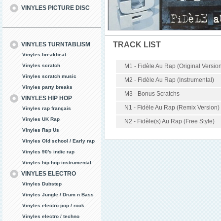
VINYLES PICTURE DISC
TRACK LIST
VINYLES TURNTABLISM
Vinyles breakbeat
Vinyles scratch
M1 - Fidèle Au Rap (Original Versio
Vinyles scratch music
M2 - Fidèle Au Rap (Instrumental)
Vinyles party breaks
M3 - Bonus Scratchs
VINYLES HIP HOP
N1 - Fidèle Au Rap (Remix Version)
Vinyles rap français
Vinyles UK Rap
N2 - Fidèle(s) Au Rap (Free Style)
Vinyles Rap Us
Vinyles Old school / Early rap
Vinyles 90's indie rap
Vinyles hip hop instrumental
VINYLES ELECTRO
Vinyles Dubstep
Vinyles Jungle / Drum n Bass
Vinyles electro pop / rock
Vinyles electro / techno