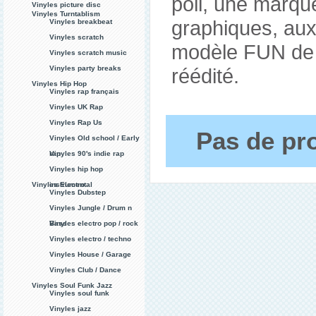
poil, une marqu
Vinyles picture disc
Vinyles Turntablism
graphiques, aux 
Vinyles breakbeat
Vinyles scratch
modèle FUN de
Vinyles scratch music
Vinyles party breaks
réédité.
Vinyles Hip Hop
Vinyles rap français
Vinyles UK Rap
Vinyles Rap Us
Pas de pro
Vinyles Old school / Early
rap
Vinyles 90's indie rap
Vinyles hip hop
Vinyles Electro
instrumental
Vinyles Dubstep
Vinyles Jungle / Drum n
Bass
Vinyles electro pop / rock
Vinyles electro / techno
Vinyles House / Garage
Vinyles Club / Dance
Vinyles Soul Funk Jazz
Vinyles soul funk
Vinyles jazz