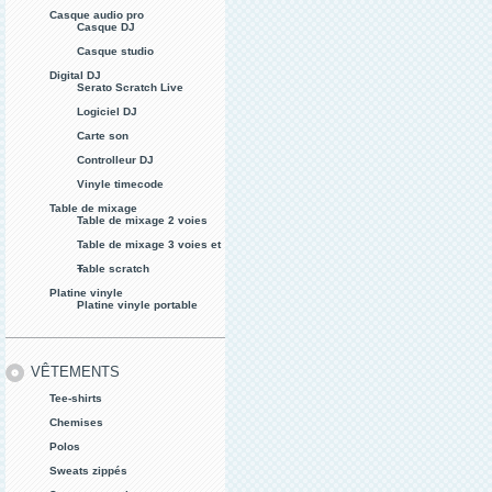
Casque audio pro
Casque DJ
Casque studio
Digital DJ
Serato Scratch Live
Logiciel DJ
Carte son
Controlleur DJ
Vinyle timecode
Table de mixage
Table de mixage 2 voies
Table de mixage 3 voies et
+
Table scratch
Platine vinyle
Platine vinyle portable
VÊTEMENTS
Tee-shirts
Chemises
Polos
Sweats zippés