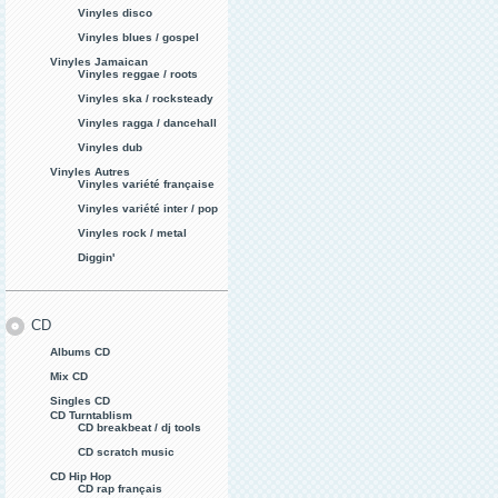
Vinyles disco
Vinyles blues / gospel
Vinyles Jamaican
Vinyles reggae / roots
Vinyles ska / rocksteady
Vinyles ragga / dancehall
Vinyles dub
Vinyles Autres
Vinyles variété française
Vinyles variété inter / pop
Vinyles rock / metal
Diggin'
CD
Albums CD
Mix CD
Singles CD
CD Turntablism
CD breakbeat / dj tools
CD scratch music
CD Hip Hop
CD rap français