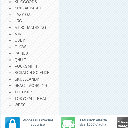
KILOGOODS
KING APPAREL
LAZY OAF
LRG
MERCHANDISING
MIKE
OBEY
OLOW
PA NUU
QHUIT
ROCKSMITH
SCRATCH SCIENCE
SKULLCANDY
SPACE MONKEYS
TECHNICS
TOKYO ART BEAT
WESC
Processus d'achat
Livraison offerte
sécurisé
dès 100€ d'achat