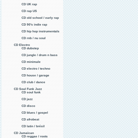
CD UK rap
CD rap US
CD old school / early rap
CD 90's indie rap
CD hip hop instrumentals
CD rnb / nu soul
CD Electro
CD dubstep
CD jungle / drum n bass
CD minimale
CD electro / techno
CD house / garage
CD club / dance
CD Soul Funk Jazz
CD soul funk
CD jazz
CD disco
CD blues / gospel
CD afrobeat
CD latin / brésil
CD Jamaïcan
CD reggae / roots