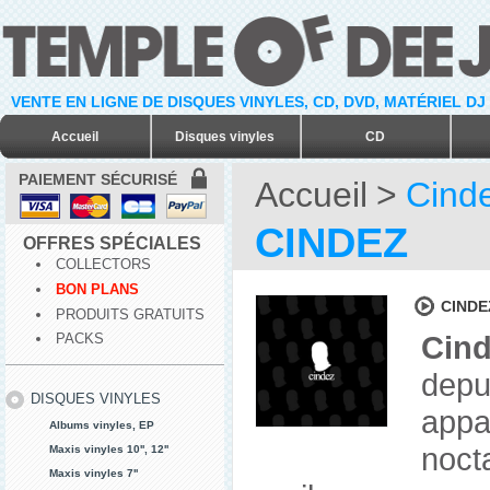
VENTE EN LIGNE DE DISQUES VINYLES, CD, DVD, MATÉRIEL DJ
Accueil
Disques vinyles
CD
PAIEMENT SÉCURISÉ
Accueil
>
Cind
CINDEZ
OFFRES SPÉCIALES
COLLECTORS
BON PLANS
CINDE
PRODUITS GRATUITS
Cin
PACKS
depu
DISQUES VINYLES
appa
Albums vinyles, EP
noct
Maxis vinyles 10'', 12''
Maxis vinyles 7''