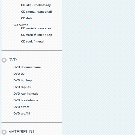
CD ska / rocksteady
CD ragga / dancehall
CD dub
CD Autres
CD variété française
CD variété inter / pop
CD rock / metal
DVD
DVD documentaire
DVD DJ
DVD hip hop
DVD rap US
DVD rap français
DVD breakdance
DVD street
DVD graffiti
MATERIEL DJ