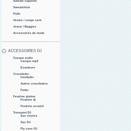
Sweats capuche
Sweatshirts
Pulls
Vestes / coupe vent
Jeans / Baggies
Accessoires de mode
ACCESSOIRES DJ
Casque audio
Casque mp3
Ecouteurs
Crossfader
Innofader
Autres crossfaders
Fader
Feutrine platine
Feutrine dj
Feutrine scratch
Transport DJ
Sac vinyles
Sac DJ
Fly case DJ