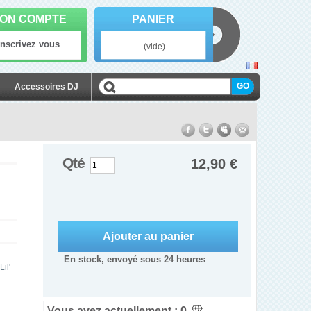
ON COMPTE
PANIER
Inscrivez vous
(vide)
Accessoires DJ
Qté
12,90 €
En stock, envoyé sous 24 heures
Lil'
Vous avez actuellement :
0