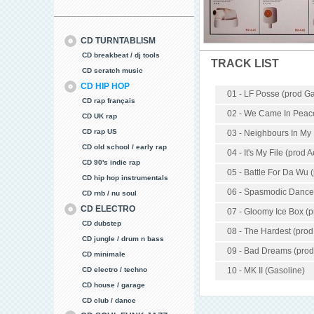
CD TURNTABLISM
CD breakbeat / dj tools
TRACK LIST
CD scratch music
CD HIP HOP
01 - LF Posse (prod Ga
CD rap français
02 - We Came In Peace 
CD UK rap
CD rap US
03 - Neighbours In My 
CD old school / early rap
04 - It's My File (prod A
CD 90's indie rap
05 - Battle For Da Wu 
CD hip hop instrumentals
06 - Spasmodic Dance 
CD rnb / nu soul
CD ELECTRO
07 - Gloomy Ice Box (p
CD dubstep
08 - The Hardest (prod
CD jungle / drum n bass
09 - Bad Dreams (prod 
CD minimale
CD electro / techno
10 - MK II (Gasoline)
CD house / garage
CD club / dance