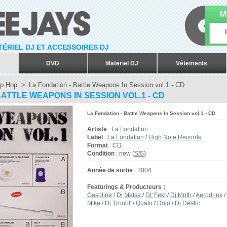
M
ATÉRIEL DJ ET ACCESSOIRES DJ
DVD
Materiel DJ
Vêtements
p Hop
>
La Fondation - Battle Weapons In Session vol.1 - CD
BATTLE WEAPONS IN SESSION VOL.1 - CD
La Fondation - Battle Weapons In Session vol.1 - CD
Artiste
:
La Fondation
Label
:
La Fondation
/
High Note Records
Format
: CD
Condition
: new (
S/S
)
Année de sortie
: 2004
Featurings & Producteurs
:
Gasoline
/
Dj Matsa
/
Di' Fekt
/
Dj Moth
/
Aerodrink
/
Mike
/
Dj Troubl'
/
Quato
/
Dojo
/
Dj Destro