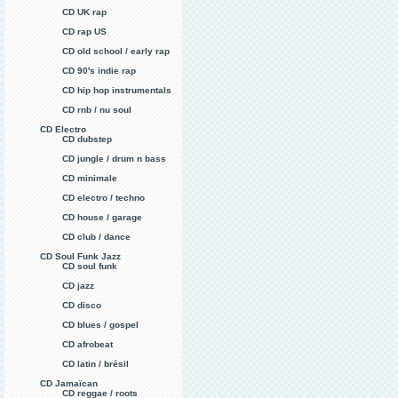
CD UK rap
CD rap US
CD old school / early rap
CD 90's indie rap
CD hip hop instrumentals
CD rnb / nu soul
CD Electro
CD dubstep
CD jungle / drum n bass
CD minimale
CD electro / techno
CD house / garage
CD club / dance
CD Soul Funk Jazz
CD soul funk
CD jazz
CD disco
CD blues / gospel
CD afrobeat
CD latin / brésil
CD Jamaïcan
CD reggae / roots