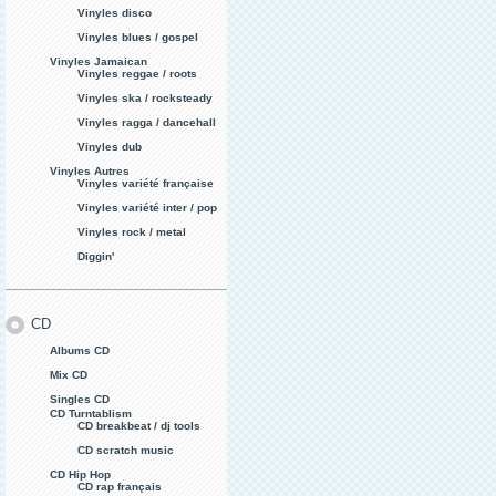
Vinyles disco
Vinyles blues / gospel
Vinyles Jamaican
Vinyles reggae / roots
Vinyles ska / rocksteady
Vinyles ragga / dancehall
Vinyles dub
Vinyles Autres
Vinyles variété française
Vinyles variété inter / pop
Vinyles rock / metal
Diggin'
CD
Albums CD
Mix CD
Singles CD
CD Turntablism
CD breakbeat / dj tools
CD scratch music
CD Hip Hop
CD rap français