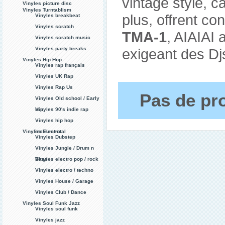
vintage stylé, c
Vinyles picture disc
Vinyles Turntablism
plus, offrent con
Vinyles breakbeat
Vinyles scratch
TMA-1
, AIAIAI 
Vinyles scratch music
Vinyles party breaks
exigeant des Dj
Vinyles Hip Hop
Vinyles rap français
Vinyles UK Rap
Vinyles Rap Us
Pas de pro
Vinyles Old school / Early
rap
Vinyles 90's indie rap
Vinyles hip hop
Vinyles Electro
instrumental
Vinyles Dubstep
Vinyles Jungle / Drum n
Bass
Vinyles electro pop / rock
Vinyles electro / techno
Vinyles House / Garage
Vinyles Club / Dance
Vinyles Soul Funk Jazz
Vinyles soul funk
Vinyles jazz