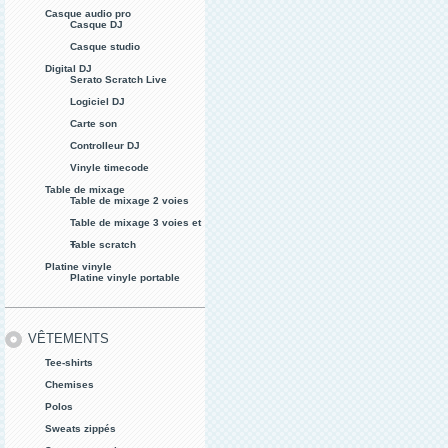
Casque audio pro
Casque DJ
Casque studio
Digital DJ
Serato Scratch Live
Logiciel DJ
Carte son
Controlleur DJ
Vinyle timecode
Table de mixage
Table de mixage 2 voies
Table de mixage 3 voies et
+
Table scratch
Platine vinyle
Platine vinyle portable
VÊTEMENTS
Tee-shirts
Chemises
Polos
Sweats zippés