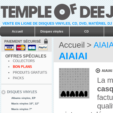
VENTE EN LIGNE DE DISQUES VINYLES, CD, DVD, MATÉRIEL DJ
Accueil
Disques vinyles
CD
PAIEMENT SÉCURISÉ
Accueil
>
AIAIA
AIAIAI
OFFRES SPÉCIALES
COLLECTORS
BON PLANS
AIAIAI 
PRODUITS GRATUITS
La m
PACKS
casq
DISQUES VINYLES
fact
Albums vinyles, EP
quali
Maxis vinyles 10'', 12''
Maxis vinyles 7''