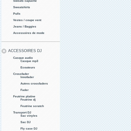
Sweats capuche
Sweatshirts
Pulls
Vestes / coupe vent
Jeans / Baggies
Accessoires de mode
ACCESSOIRES DJ
Casque audio
Casque mp3
Ecouteurs
Crossfader
Innofader
Autres crossfaders
Fader
Feutrine platine
Feutrine dj
Feutrine scratch
Transport DJ
Sac vinyles
Sac DJ
Fly case DJ