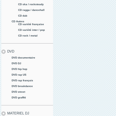
CD ska / rocksteady
CD ragga / dancehall
CD dub
CD Autres
CD variété française
CD variété inter / pop
CD rock / metal
DVD
DVD documentaire
DVD DJ
DVD hip hop
DVD rap US
DVD rap français
DVD breakdance
DVD street
DVD graffiti
MATERIEL DJ