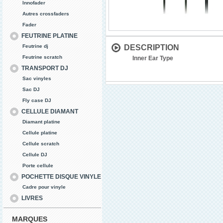
Innofader
Autres crossfaders
Fader
FEUTRINE PLATINE
Feutrine dj
DESCRIPTION
Feutrine scratch
Inner Ear Type
TRANSPORT DJ
Sac vinyles
Sac DJ
Fly case DJ
CELLULE DIAMANT
Diamant platine
Cellule platine
Cellule scratch
Cellule DJ
Porte cellule
POCHETTE DISQUE VINYLE
Cadre pour vinyle
LIVRES
MARQUES