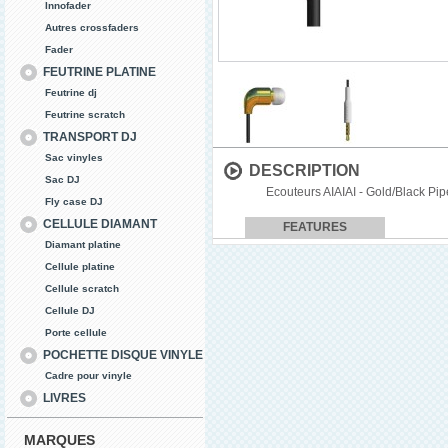
Innofader
Autres crossfaders
Fader
FEUTRINE PLATINE
Feutrine dj
Feutrine scratch
TRANSPORT DJ
Sac vinyles
DESCRIPTION
Sac DJ
Ecouteurs AIAIAI - Gold/Black Pip
Fly case DJ
CELLULE DIAMANT
FEATURES
Diamant platine
Cellule platine
Cellule scratch
Cellule DJ
Porte cellule
POCHETTE DISQUE VINYLE
Cadre pour vinyle
LIVRES
MARQUES